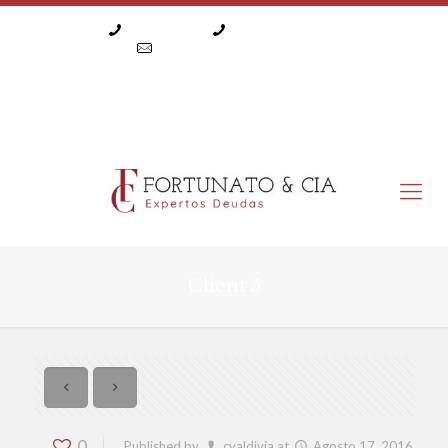
32 216 9000
+56 9 8 905 20 95
consultas@fortunatoycia.cl
Fortunato & Cía.
Isapres
Laboral
Familia
Creación Empresas
Client 5
0
Published by
cvaldivia
at
Agosto 17, 2016